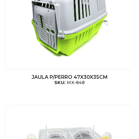
JAULA P/PERRO 47X30X35CM
SKU:
MX-848