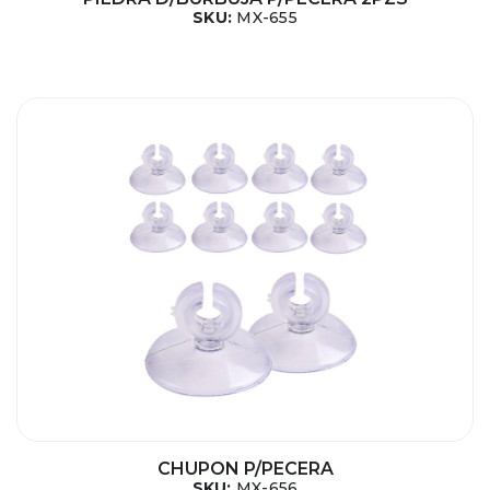
SKU:
MX-655
CHUPON P/PECERA
SKU:
MX-656