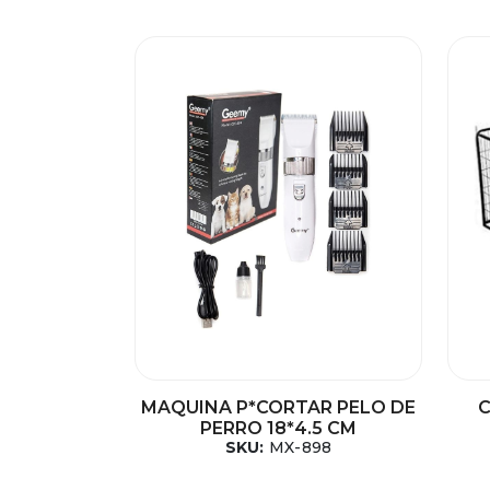
MAQUINA P*CORTAR PELO DE
C
PERRO 18*4.5 CM
SKU:
MX-898