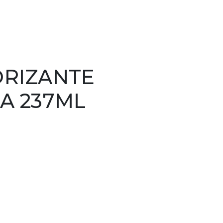
RIZANTE
A 237ML
5