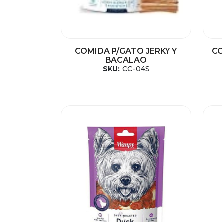
COMIDA P/GATO JERKY Y
CO
BACALAO
SKU:
CC-04S