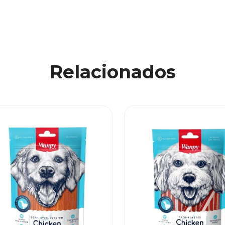
Relacionados