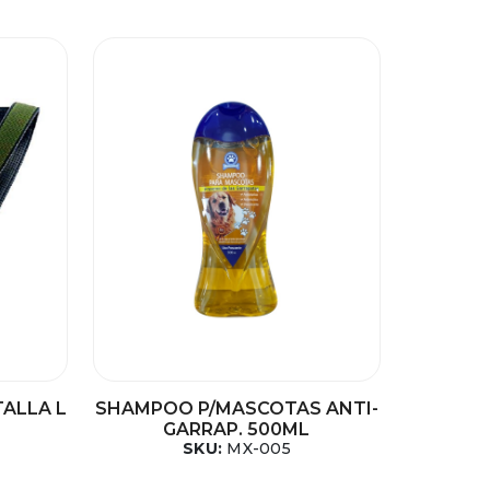
TALLA L
SHAMPOO P/MASCOTAS ANTI-
GARRAP. 500ML
SKU:
MX-005