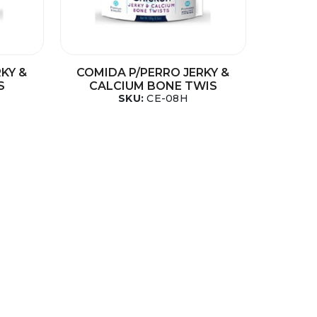
KY &
COMIDA P/PERRO JERKY &
S
CALCIUM BONE TWIS
SKU:
CE-08H