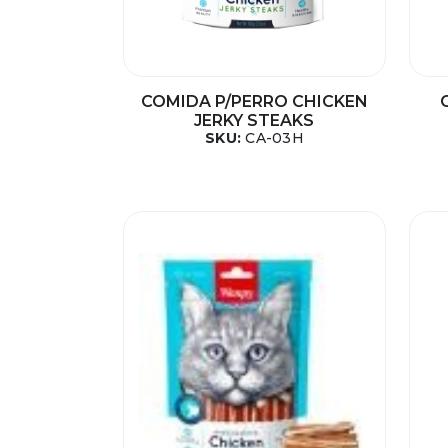
COMIDA P/PERRO CHICKEN
JERKY STEAKS
SKU:
CA-03H