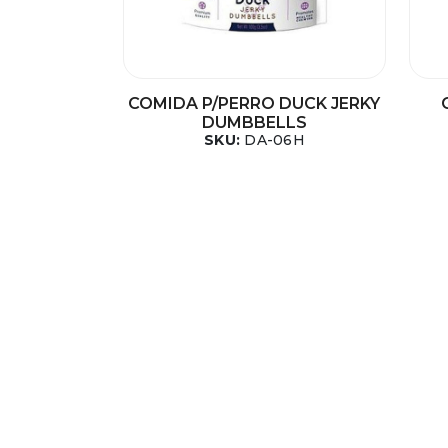
COMIDA P/PERRO DUCK JERKY
DUMBBELLS
SKU:
DA-06H