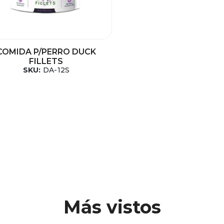
COMIDA P/PERRO DUCK
FILLETS
SKU:
DA-12S
Más vistos