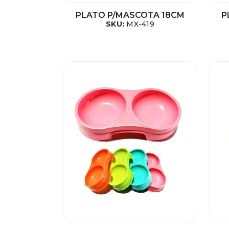
PLATO P/MASCOTA 18CM
P
SKU:
MX-419