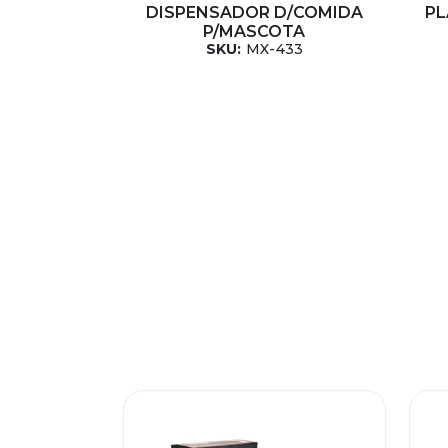
DISPENSADOR D/COMIDA
PL
P/MASCOTA
SKU:
MX-433