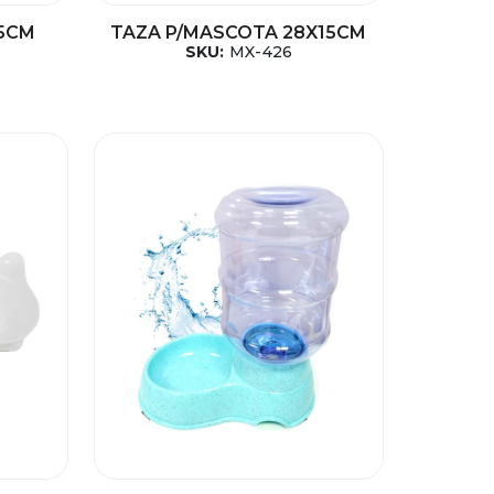
5CM
TAZA P/MASCOTA 28X15CM
SKU:
MX-426