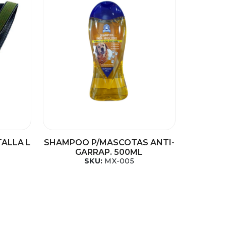
TALLA L
SHAMPOO P/MASCOTAS ANTI-
GARRAP. 500ML
SKU:
MX-005