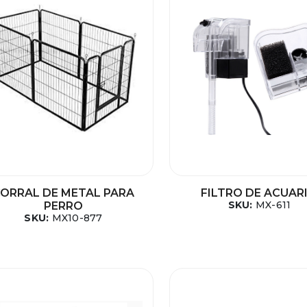
ORRAL DE METAL PARA
FILTRO DE ACUAR
SKU:
MX-611
PERRO
SKU:
MX10-877