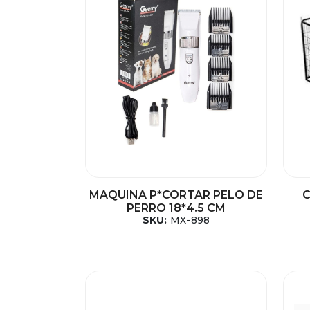
MAQUINA P*CORTAR PELO DE
C
PERRO 18*4.5 CM
SKU:
MX-898